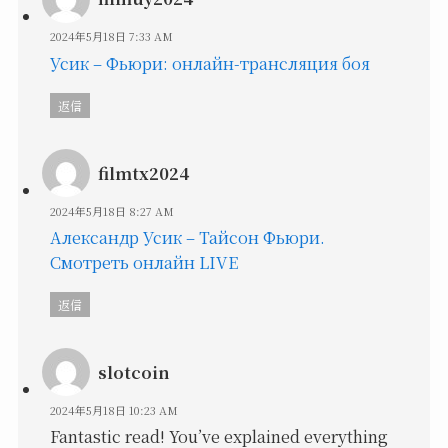
2024年5月18日 7:33 AM
Усик – Фьюри: онлайн-трансляция боя
返信
filmtx2024
2024年5月18日 8:27 AM
Александр Усик – Тайсон Фьюри.
Смотреть онлайн LIVE
返信
slotcoin
2024年5月18日 10:23 AM
Fantastic read! You’ve explained everything