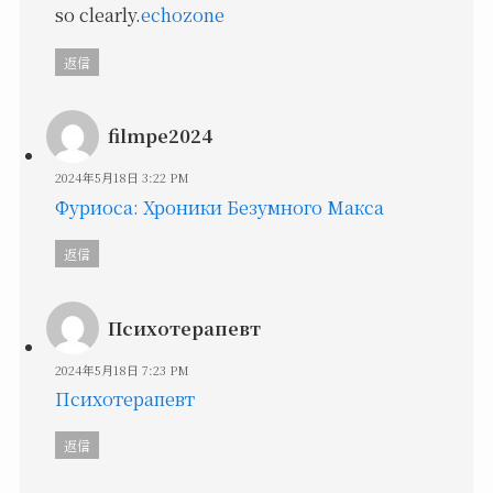
so clearly.
echozone
返信
filmpe2024
2024年5月18日 3:22 PM
Фуриоса: Хроники Безумного Макса
返信
Психотерапевт
2024年5月18日 7:23 PM
Психотерапевт
返信