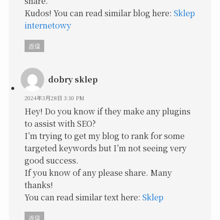
share.
Kudos! You can read similar blog here:
Sklep
internetowy
返信
dobry sklep
2024年3月28日 3:10 PM
Hey! Do you know if they make any plugins
to assist with SEO?
I’m trying to get my blog to rank for some
targeted keywords but I’m not seeing very
good success.
If you know of any please share. Many
thanks!
You can read similar text here:
Sklep
返信