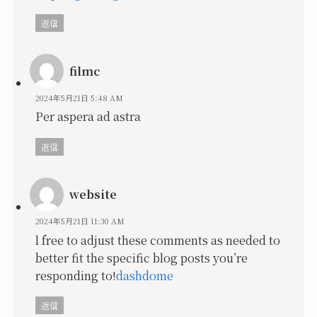
返信
filmc
2024年5月21日 5:48 AM
Per aspera ad astra
返信
website
2024年5月21日 11:30 AM
l free to adjust these comments as needed to
better fit the specific blog posts you’re
responding to!
dashdome
返信