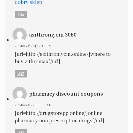
dobry sklep
返信
azithromycin 3080
2024年4月26日 7:19 PM
[url=http://ezithromycin.online/]where to
buy zithromax[/url]
返信
pharmacy discount coupons
2024年4月27日 5:39 AM
[url=http://drugstorepp.online/]online
pharmacy non prescription drugs[/url]
返信