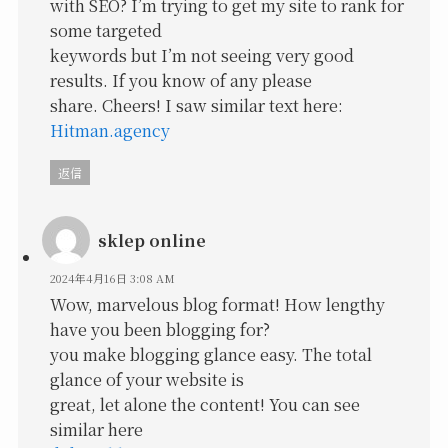
with SEO? I’m trying to get my site to rank for
some targeted
keywords but I’m not seeing very good
results. If you know of any please
share. Cheers! I saw similar text here:
Hitman.agency
返信
sklep online
2024年4月16日 3:08 AM
Wow, marvelous blog format! How lengthy
have you been blogging for?
you make blogging glance easy. The total
glance of your website is
great, let alone the content! You can see
similar here