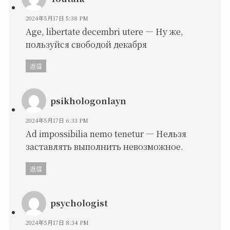
2024年5月17日 5:38 PM
Age, libertate decembri utere — Ну же,
пользуйся свободой декабря
返信
psikhologonlayn
2024年5月17日 6:33 PM
Ad impossibilia nemo tenetur — Нельзя
заставлять выполнить невозможное.
返信
psychologist
2024年5月17日 8:34 PM