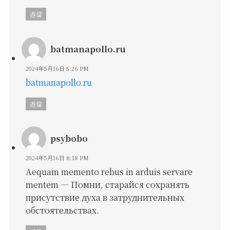
返信
batmanapollo.ru
2024年5月16日 5:26 PM
batmanapollo.ru
返信
psybobo
2024年5月16日 8:18 PM
Aequam memento rebus in arduis servare
mentem — Помни, старайся сохранять
присутствие духа в затруднительных
обстоятельствах.