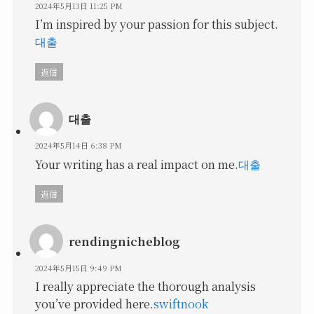
2024年5月13日 11:25 PM
I’m inspired by your passion for this subject.
대출
返信
대출
2024年5月14日 6:38 PM
Your writing has a real impact on me.
대출
返信
rendingnicheblog
2024年5月15日 9:49 PM
I really appreciate the thorough analysis
you’ve provided here.
swiftnook