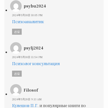
psybu2024
2024年5月18日 10:05 PM
Психоаналитик
返信
psylj2024
2024年5月18日 11:54 PM
Психолог консультация
返信
Filosof
2024年5月20日 9:13 AM
Кулешов П.Г.
и популярные книги по