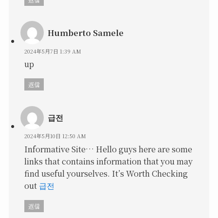
Humberto Samele
2024年5月7日 1:39 AM
up
返信
급전
2024年5月10日 12:50 AM
Informative Site… Hello guys here are some
links that contains information that you may
find useful yourselves. It’s Worth Checking
out
급전
返信