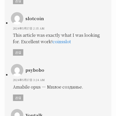
返信
slotcoin
2024年5月17日 2:35 AM
This article was exactly what I was looking
for. Excellent work!
coinsslot
返信
psybobo
2024年5月17日 3:24 AM
Amabile opus — Милое созданье.
返信
Youtalk