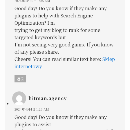
2024年3月30日 1:06 AM
Good day! Do you know if they make any
plugins to help with Search Engine
Optimization? I’m
trying to get my blog to rank for some
targeted keywords but
I’m not seeing very good gains. If you know
of any please share.
Cheers! You can read similar text here:
Sklep
internetowy
返信
hitman.agency
2024年4月4日 1:26 AM
Good day! Do you know if they make any
plugins to assist