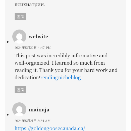
психиатрии.
返信
website
2024年5月20日 4:47 PM
This post was incredibly informative and
well-organized. I learned so much from
reading it. Thank you for your hard work and
dedication!
rendingnicheblog
返信
mainaja
2024年5月21日 2:24 AM
https://goldengoosecanada.ca/