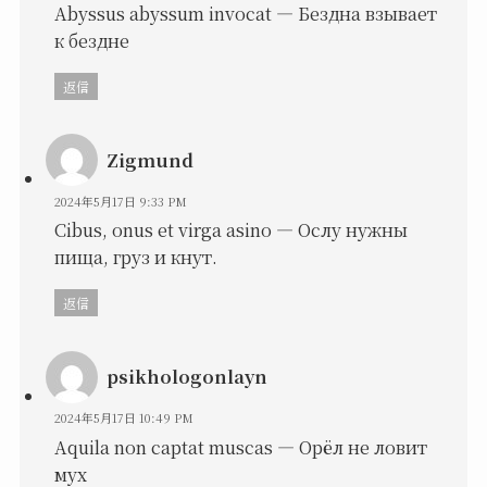
Abyssus abyssum invocat — Бездна взывает
к бездне
返信
Zigmund
2024年5月17日 9:33 PM
Cibus, onus et virga asino — Ослу нужны
пища, груз и кнут.
返信
psikhologonlayn
2024年5月17日 10:49 PM
Aquila non captat muscas — Орёл не ловит
мух