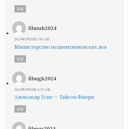
返信
filmuh2024
2024年5月18日 1:00 AM
Министерство неджентльменских дел
返信
filmgh2024
2024年5月18日 6:39 AM
Александр Усик — Тайсон Фьюри
返信
filmuy2024