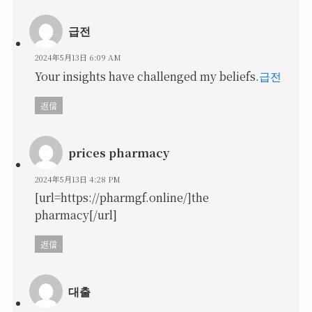
급전
2024年5月13日 6:09 AM
Your insights have challenged my beliefs.
급전
返信
prices pharmacy
2024年5月13日 4:28 PM
[url=https://pharmgf.online/]the
pharmacy[/url]
返信
대출