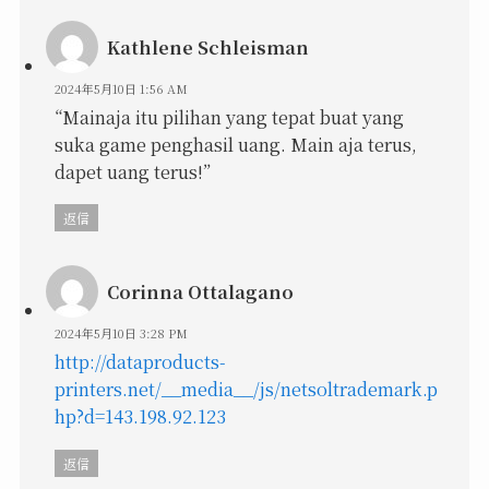
Kathlene Schleisman
2024年5月10日 1:56 AM
“Mainaja itu pilihan yang tepat buat yang
suka game penghasil uang. Main aja terus,
dapet uang terus!”
返信
Corinna Ottalagano
2024年5月10日 3:28 PM
http://dataproducts-
printers.net/__media__/js/netsoltrademark.p
hp?d=143.198.92.123
返信