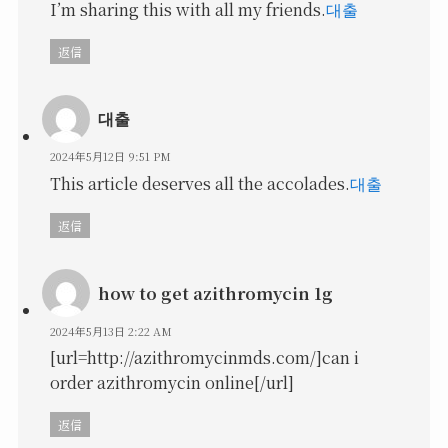
I’m sharing this with all my friends.
대출
返信
대출
2024年5月12日 9:51 PM
This article deserves all the accolades.
대출
返信
how to get azithromycin 1g
2024年5月13日 2:22 AM
[url=http://azithromycinmds.com/]can i
order azithromycin online[/url]
返信